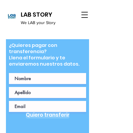
LAB STORY
We LAB your Story
¿Quieres pagar con
transferencia?
Llena el formulario y te
enviaremos nuestros datos.
Quiero transferir